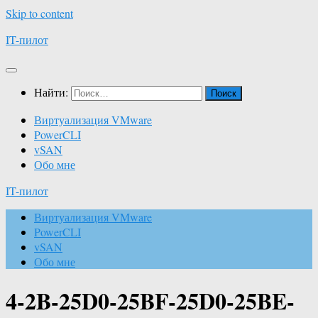
Skip to content
IT-пилот
Найти:
Виртуализация VMware
PowerCLI
vSAN
Обо мне
IT-пилот
Виртуализация VMware
PowerCLI
vSAN
Обо мне
4-2B-25D0-25BF-25D0-25BE-