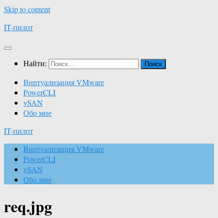
Skip to content
IT-пилот
Найти:
Виртуализация VMware
PowerCLI
vSAN
Обо мне
IT-пилот
Виртуализация VMware
PowerCLI
vSAN
Обо мне
req.jpg