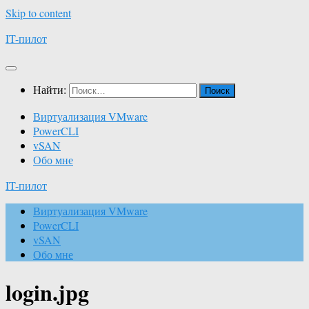
Skip to content
IT-пилот
Найти:
Виртуализация VMware
PowerCLI
vSAN
Обо мне
IT-пилот
Виртуализация VMware
PowerCLI
vSAN
Обо мне
login.jpg