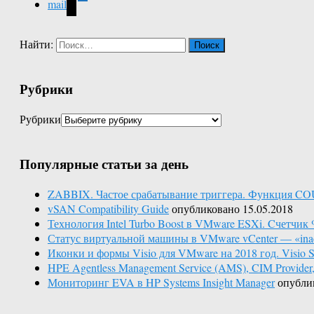
mail
Найти:
Рубрики
Рубрики
Популярные статьи за день
ZABBIX. Частое срабатывание триггера. Функция C
vSAN Compatibility Guide
опубликовано 15.05.2018
Технология Intel Turbo Boost в VMware ESXi. Cчетчик 
Статус виртуальной машины в VMware vCenter — «inac
Иконки и формы Visio для VMware на 2018 год. Visio St
HPE Agentless Management Service (AMS), CIM Provid
Мониторинг EVA в HP Systems Insight Manager
опубли