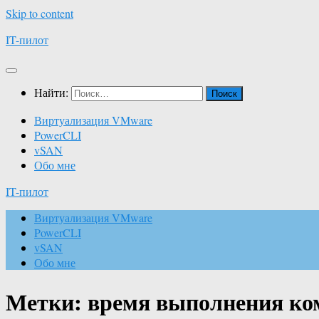
Skip to content
IT-пилот
Найти:
Виртуализация VMware
PowerCLI
vSAN
Обо мне
IT-пилот
Виртуализация VMware
PowerCLI
vSAN
Обо мне
Метки:
время выполнения к