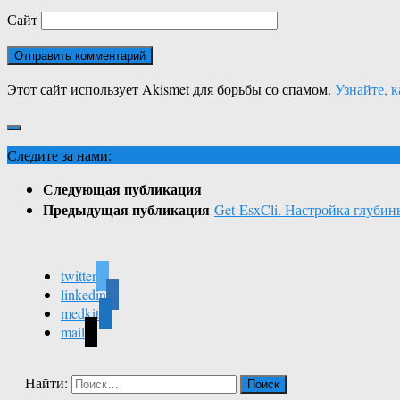
Сайт
Этот сайт использует Akismet для борьбы со спамом.
Узнайте, 
Следите за нами:
Следующая публикация
Предыдущая публикация
Get-EsxCli. Настройка глубин
twitter
linkedin
medkit
mail
Найти: