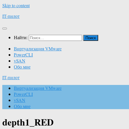
Skip to content
IT-пилот
Найти:
Виртуализация VMware
PowerCLI
vSAN
Обо мне
IT-пилот
Виртуализация VMware
PowerCLI
vSAN
Обо мне
depth1_RED