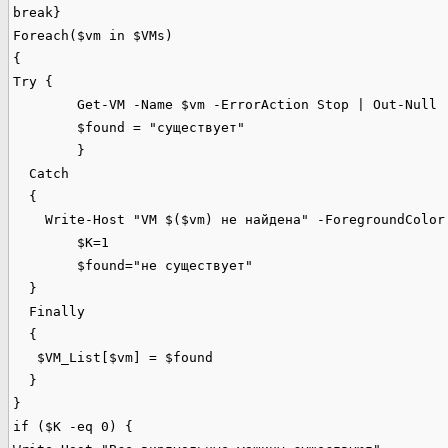
break}

Foreach($vm in $VMs) 

{

Try {

	Get-VM -Name $vm -ErrorAction Stop | Out-Null

	$found = "существует"

  	}  

  Catch 

  {

    Write-Host "VM $($vm) не найдена" -ForegroundColor 
	$K=1

	$found="не существует"

  } 

  Finally

  {

   $VM_List[$vm] = $found

  }

}

if ($K -eq 0) {
