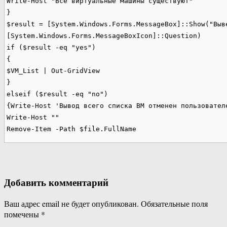
Write-Host "Все виртуальные машины существуют"

}

$result = [System.Windows.Forms.MessageBox]::Show("Выв
[System.Windows.Forms.MessageBoxIcon]::Question)

if ($result -eq "yes")

{

$VM_List | Out-GridView

}

elseif ($result -eq "no")

{Write-Host 'Вывод всего списка ВМ отменен пользователе
Write-Host ""

Remove-Item -Path $file.FullName
Добавить комментарий
Ваш адрес email не будет опубликован.
Обязательные поля
помечены
*