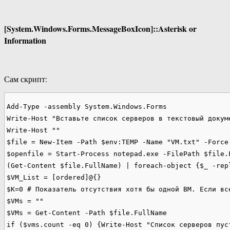
[System.Windows.Forms.MessageBoxIcon]::Asterisk or
Information
Сам скрипт:
Add-Type -assembly System.Windows.Forms

Write-Host "Вставьте список серверов в текстовый докуме
Write-Host ""

$file = New-Item -Path $env:TEMP -Name "VM.txt" -Force

$openfile = Start-Process notepad.exe -FilePath $file.F
(Get-Content $file.FullName) | foreach-object {$_ -rep
$VM_List = [ordered]@{}

$K=0 # Показатель отсутствия хотя бы одной ВМ. Если вс
$VMs = ""

$VMs = Get-Content -Path $file.FullName

if ($vms.count -eq 0) {Write-Host "Cписок серверов пус