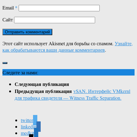
Email
*
Сайт
Этот сайт использует Akismet для борьбы со спамом.
Узнайте,
как обрабатываются ваши данные комментариев
.
Следите за нами:
Следующая публикация
Предыдущая публикация
vSAN. Интерфейс VMkernl
для трафика свидетеля — Witness Traffic Separation.
twitter
linkedin
medkit