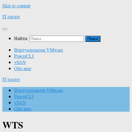
Skip to content
IT-пилот
Найти:
Виртуализация VMware
PowerCLI
vSAN
Обо мне
IT-пилот
Виртуализация VMware
PowerCLI
vSAN
Обо мне
WTS