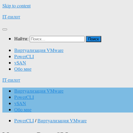
Skip to content
IT-пилот
Найти:
Виртуализация VMware
PowerCLI
vSAN
Обо мне
IT-пилот
Виртуализация VMware
PowerCLI
vSAN
Обо мне
PowerCLI
/
Виртуализация VMware