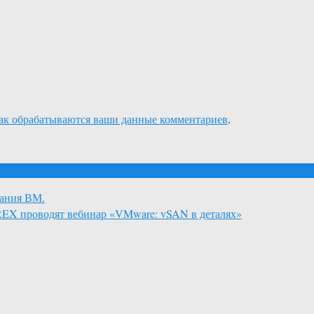
как обрабатываются ваши данные комментариев
.
вания ВМ.
EX проводят вебинар «VMware: vSAN в деталях»