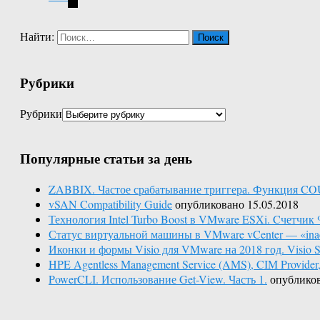
Найти:
Рубрики
Рубрики
Популярные статьи за день
ZABBIX. Частое срабатывание триггера. Функция C
vSAN Compatibility Guide
опубликовано 15.05.2018
Технология Intel Turbo Boost в VMware ESXi. Cчетчик 
Статус виртуальной машины в VMware vCenter — «inac
Иконки и формы Visio для VMware на 2018 год. Visio St
HPE Agentless Management Service (AMS), CIM Provid
PowerCLI. Использование Get-View. Часть 1.
опубликов