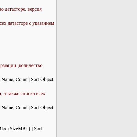
 датасторе, версия
ех датасторе с указанием
рмации (количество
t Name, Count | Sort-Object
 а также списка всех
t Name, Count | Sort-Object
BlockSizeMB}} | Sort-