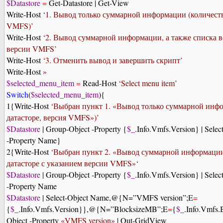
$Datastore
=
Get-Datastore | Get-View
Write-Host
‘1.
Вывод только суммарной информации (количество
VMFS)’
Write-Host
‘2. Вывод суммарной информации, а также списка вс
версии VMFS’
Write-Host
‘3. Отменить вывод и завершить скрипт’
Write-Host
»
$selected_menu_item
=
Read-Host
‘Select menu item’
Switch
(
$selected_menu_item
){
1{Write-Host
‘
Выбран
пункт
1.
«Вывод только суммарной инфо
датасторе, версия VMFS»)’
$Datastore
| Group-Object -Property {
$_
.Info.Vmfs.Version} | Selec
-Property Name}
2{Write-Host
‘Выбран пункт 2. «Вывод суммарной информации,
датасторе с указанием версии VMFS»‘
$Datastore
| Group-Object -Property {
$_
.Info.Vmfs.Version} | Selec
-Property Name
$Datastore
| Select-Object Name,@{N=”VMFS version”;E
=
{
$_
.Info.Vmfs.Version}},@{N=”BlocksizeMB”;E
=
{
$_
.Info.Vmfs.
Object -Property
«VMFS version»
| Out-GridView