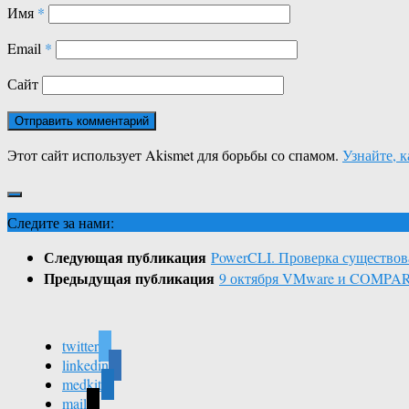
Имя
*
Email
*
Сайт
Этот сайт использует Akismet для борьбы со спамом.
Узнайте, 
Следите за нами:
Следующая публикация
PowerCLI. Проверка существо
Предыдущая публикация
9 октября VMware и COMPAR
twitter
linkedin
medkit
mail