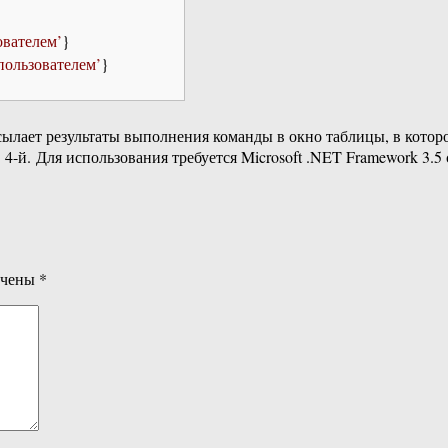
вателем’
}
ользователем’
}
сылает результаты выполнения команды в окно таблицы, в кото
в 4-й. Для использования требуется Microsoft .NET Framework 3.5 
ечены
*