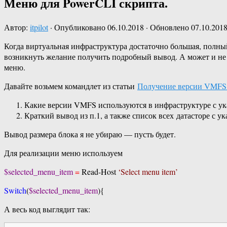
Меню для PowerCLI скрипта.
Автор:
itpilot
· Опубликовано
06.10.2018
· Обновлено
07.10.201
Когда виртуальная инфраструктура достаточно большая, полн
возникнуть желание получить подробный вывод. А может и не в
меню.
Давайте возьмем командлет из статьи
Получение версии VMFS и
Какие версии VMFS используются в инфраструктуре с ука
Краткий вывод из п.1, а также список всех датасторе с 
Вывод размера блока я не убираю — пусть будет.
Для реализации меню используем
$selected_menu_item
=
Read-Host
‘Select menu item’
Switch
(
$selected_menu_item
){
А весь код выглядит так: