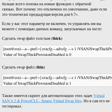
больше всего похожа на новые функции с обратной
связью. Вот почему это отключено по умолчанию, даже если
это технически предыдущая версия для 6.7».
Если у вас этот параметр не включен, то управлять им вы
можете с помощью данных команд, запускаемых на хосте:
thick)
Сделать swap файл толстым (
[
root
@
esxi
—
a
—
pref
:
~
]
esxcfg
—
advcfg
—
s
1
/
VSAN
/
SwapThickPro
Value
of
SwapThickProvisionDisabled
is
0
thin)
Сделать swap файл (
[
root
@
esxi
—
a
—
pref
:
~
]
esxcfg
—
advcfg
—
s
1
/
VSAN
/
SwapThickPro
Value
of
SwapThickProvisionDisabled
is
1
Также имеется скрипт для автоматизации этих задач
Virtual
SAN 6.2 & PowerCLI – Sparse Virtual Swap files
. Но я сам его не
тестировал.