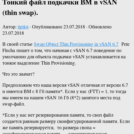
Тонкий файл подкачки ВМ в vSAN
(thin swap).
Автор:
itpilot
· Опубликовано
23.07.2018
· Обновлено
23.07.2018
В своей статье
Swap Object Thin Provisioning in vSAN 6.7
Pete
Flecha пишет о том, что начиная с vSAN 6.7 поведение по
умолчанию для объекта подкачки vSAN устанавливается на
тонкое выделение Thin Provisioning.
Что это значит?
Предположим что наша версия vSAN отличная от версии 6.7
и имеется ВМ с 8 Гб памяти*. Если у нас (FTT) = 1, то тогда
мы имеем на нашем vSAN 16 Гб (8*2) занятого места под
swap-файл.
*Если у нас нет резервирования памяти, то своп файл
создается равным размеру сконфигурированной памяти. Если
же память резервируется, то размера свопа =
сконфигурированная память — зарезервированная.