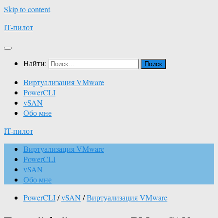
Skip to content
IT-пилот
Найти:
Виртуализация VMware
PowerCLI
vSAN
Обо мне
IT-пилот
Виртуализация VMware
PowerCLI
vSAN
Обо мне
PowerCLI
/
vSAN
/
Виртуализация VMware