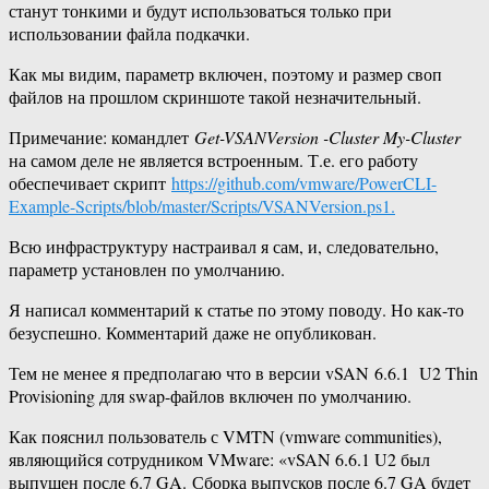
станут тонкими и будут использоваться только при
использовании файла подкачки.
Как мы видим, параметр включен, поэтому и размер своп
файлов на прошлом скриншоте такой незначительный.
Примечание: командлет
Get-VSANVersion -Cluster My-Cluster
на самом деле не является встроенным. Т.е. его работу
обеспечивает скрипт
https://github.com/vmware/PowerCLI-
Example-Scripts/blob/master/Scripts/VSANVersion.ps1.
Всю инфраструктуру настраивал я сам, и, следовательно,
параметр установлен по умолчанию.
Я написал комментарий к статье по этому поводу. Но как-то
безуспешно. Комментарий даже не опубликован.
Тем не менее я предполагаю что в версии vSAN 6.6.1 U2 Thin
Provisioning для swap-файлов включен по умолчанию.
Как пояснил пользователь с VMTN (vmware communities),
являющийся сотрудником VMware: «vSAN 6.6.1 U2 был
выпущен после 6.7 GA. Сборка выпусков после 6.7 GA будет