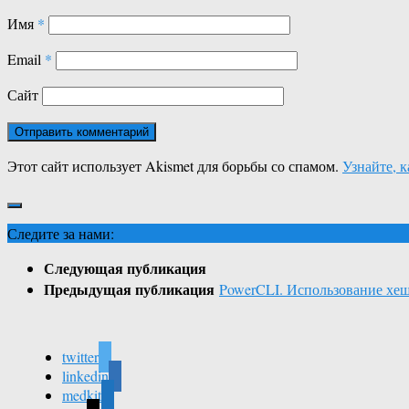
Имя
*
Email
*
Сайт
Этот сайт использует Akismet для борьбы со спамом.
Узнайте, 
Следите за нами:
Следующая публикация
Предыдущая публикация
PowerCLI. Использование хеш т
twitter
linkedin
medkit