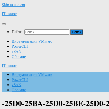
Skip to content
IT-пилот
Найти:
Виртуализация VMware
PowerCLI
vSAN
Обо мне
IT-пилот
Виртуализация VMware
PowerCLI
vSAN
Обо мне
-25D0-25BA-25D0-25BE-25D0-2