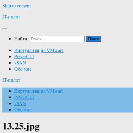
Skip to content
IT-пилот
Найти:
Виртуализация VMware
PowerCLI
vSAN
Обо мне
IT-пилот
Виртуализация VMware
PowerCLI
vSAN
Обо мне
13.25.jpg