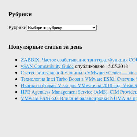
Рубрики
Рубрики
Популярные статьи за день
ZABBIX. Частое срабатывание триггера. Функция C
vSAN Compatibility Guide
опубликовано 15.05.2018
Статус виртуальной машины в VMware vCenter — «inac
Технология Intel Turbo Boost в VMware ESXi. Cчетчик 
Иконки и формы Visio для VMware на 2018 год. Visio St
HPE Agentless Management Service (AMS), CIM Provid
VMware ESXi 6.0. Влияние балансировки NUMA на пр