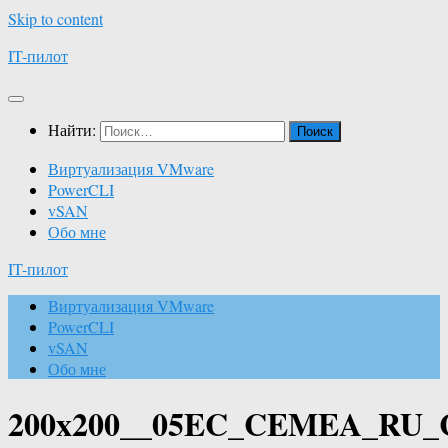
Skip to content
IT-пилот
Найти:
Виртуализация VMware
PowerCLI
vSAN
Обо мне
IT-пилот
Виртуализация VMware
PowerCLI
vSAN
Обо мне
200x200__05EC_CEMEA_RU