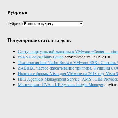
Рубрики
Рубрики
Популярные статьи за день
Статус виртуальной машины в VMware vCenter — «inac
vSAN Compatibility Guide
опубликовано 15.05.2018
Технология Intel Turbo Boost в VMware ESXi. Cчетчик 
ZABBIX. Частое срабатывание триггера. Функция C
Иконки и формы Visio для VMware на 2018 год. Visio St
HPE Agentless Management Service (AMS), CIM Provid
Мониторинг EVA в HP Systems Insight Manager
опубли