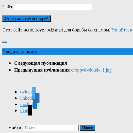
Сайт
Этот сайт использует Akismet для борьбы со спамом.
Узнайте, 
Следите за нами:
Следующая публикация
Предыдущая публикация
cropped-cloud-11.jpg
twitter
linkedin
medkit
mail
Найти: