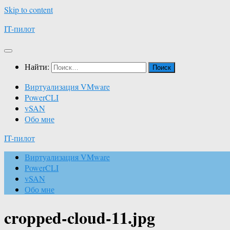
Skip to content
IT-пилот
Найти:
Виртуализация VMware
PowerCLI
vSAN
Обо мне
IT-пилот
Виртуализация VMware
PowerCLI
vSAN
Обо мне
cropped-cloud-11.jpg