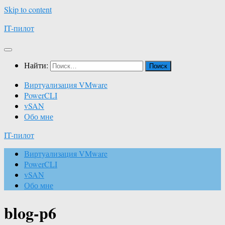
Skip to content
IT-пилот
Найти:
Виртуализация VMware
PowerCLI
vSAN
Обо мне
IT-пилот
Виртуализация VMware
PowerCLI
vSAN
Обо мне
blog-p6