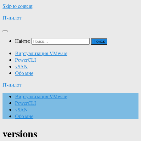
Skip to content
IT-пилот
Найти:
Виртуализация VMware
PowerCLI
vSAN
Обо мне
IT-пилот
Виртуализация VMware
PowerCLI
vSAN
Обо мне
versions