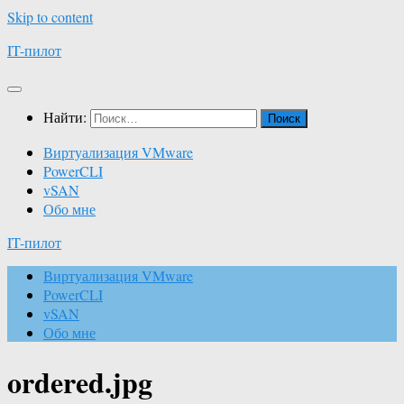
Skip to content
IT-пилот
Найти:
Виртуализация VMware
PowerCLI
vSAN
Обо мне
IT-пилот
Виртуализация VMware
PowerCLI
vSAN
Обо мне
ordered.jpg